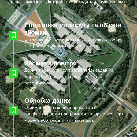
та цілі замовника. Далі робота проходить такими етапами:
Підготовка маршруту та об'єкта
зйомки
Визначається точна зона, висота польоту, точки
контролю та формат вихідних даних.
Зйомка з повітря
Дрони виконують політ заздалегідь заданим
маршрутом, роблячи серію знімків, що
перекриваються.
Обробка даних
Отримані зображення обробляються
спеціалізованими програмами, створюється карта,
модель або аналітичний матеріал.