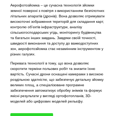
Аерофотозйомка – це сучасна технологія зйомки
земної поверхні з повітря з використанням безпілотних
літальних апаратів (дронів). Вона дозволяє отримувати
високоточні зображення територій для складання карт,
контролю об’єктів інфраструктури, аналізу
сільськогосподарських угідь, моніторингу будівництва
та багатьох інших завдань. Завдяки своїй точності,
швидкості виконання та доступу до важкодоступних
зон, аерофотозйомка стає незамінним інструментом у
різних галузях.
Перевага технології в тому, що вона дозволяє
скоротити терміни польових робіт та знизити їхню
вартість. Сучасні дрони оснащені камерами з високою
роздільною здатністю, що забезпечує детальну зйомку
великих площ, а спеціалізоване програмне
забезпечення автоматизує обробку знімків та формує
якісні результати у вигляді ортофотопланів, 3D-
моделей або цифрових моделей рельєфу.