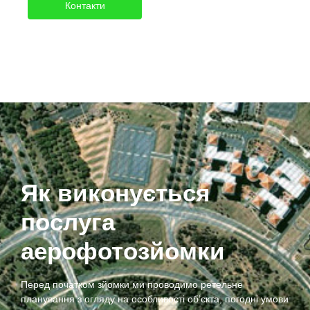
Контакти
Як виконується
послуга
аерофотозйомки
Перед початком зйомки ми проводимо ретельне
планування з огляду на особливості об’єкта, погодні умови