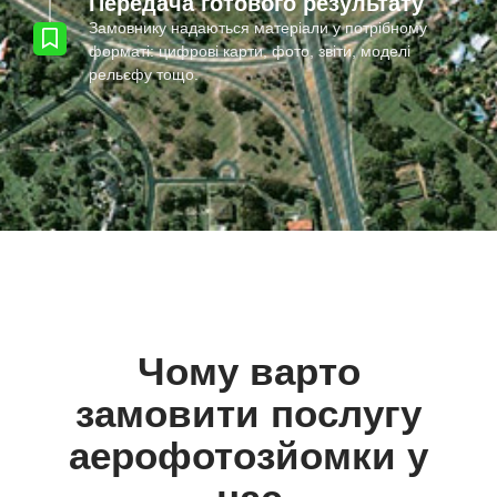
Передача готового результату
Замовнику надаються матеріали у потрібному
форматі: цифрові карти, фото, звіти, моделі
рельєфу тощо.
Чому варто
замовити послугу
аерофотозйомки у