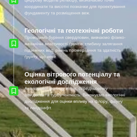
цифрову модель рельєфу, визначаємо точні
координати та висотні позначки для проектування
фундаменту та розміщення веж.
Геологічні та геотехнічні роботи
Проводимо буріння свердловин, вивчаємо фізико-
механічні властивості ґрунтів, глибину залягання
підземних вод, рівень промерзання та здатність
ґрунту, що несе.
Оцінка вітрового потенціалу та
екологічні дослідження
Аналізуємо троянду вітрів, середньорічну
швидкість та турбулентність. Виконуємо екологічні
дослідження для оцінки впливу на флору, фауну
та ландшафт.