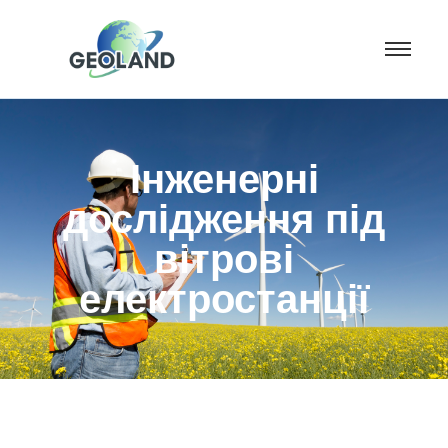
Інженерні
дослідження під
вітрові
електростанції