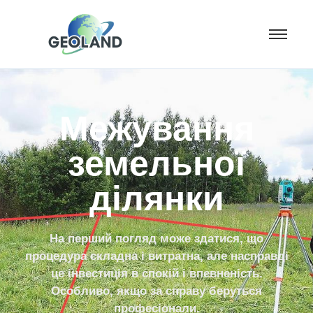
Межування
земельної
ділянки
На перший погляд може здатися, що
процедура складна і витратна, але насправді
це інвестиція в спокій і впевненість.
Особливо, якщо за справу беруться
професіонали.