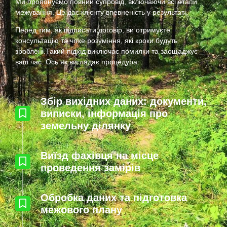
Ми пропонуємо повний супровід, включаючи всі етапи
межування. Це дає клієнту впевненість у результаті.
Перед тим, як підписати договір, ви отримуєте
консультацію та чітке розуміння, які кроки будуть
зроблені.Такий підхід виключає помилки та заощаджує
ваш час. Ось як виглядає процедура:
Збір вихідних даних: документи,
виписки, інформація про
земельну ділянку
Виїзд фахівця на місце
проведення замірів
Обробка даних та підготовка
межового плану