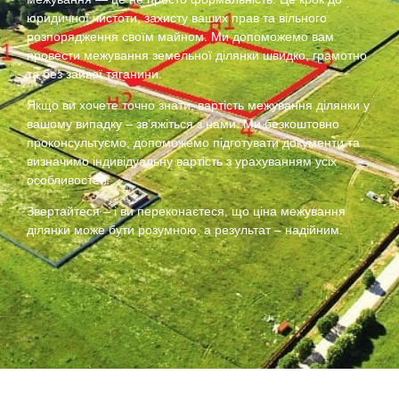
юридичної чистоти, захисту ваших прав та вільного
розпорядження своїм майном. Ми допоможемо вам
провести межування земельної ділянки швидко, грамотно
та без зайвої тяганини.
Якщо ви хочете точно знати, вартість межування ділянки у
вашому випадку – зв’яжіться з нами. Ми безкоштовно
проконсультуємо, допоможемо підготувати документи та
визначимо індивідуальну вартість з урахуванням усіх
особливостей.
Звертайтеся – і ви переконаєтеся, що ціна межування
ділянки може бути розумною, а результат – надійним.