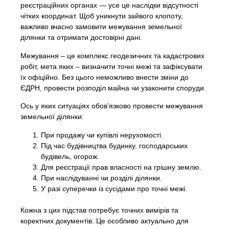
реєстраційних органах — усе це наслідки відсутності
чітких координат. Щоб уникнути зайвого клопоту,
важливо вчасно замовити межування земельної
ділянки та отримати достовірні дані.
Межування – це комплекс геодезичних та кадастрових
робіт, мета яких – визначити точні межі та зафіксувати
їх офіційно. Без цього неможливо внести зміни до
ЄДРН, провести розподіл майна чи узаконити споруди.
Ось у яких ситуаціях обов’язково провести межування
земельної ділянки:
При продажу чи купівлі нерухомості.
Під час будівництва будинку, господарських
будівель, огорож.
Для реєстрації прав власності на грішну землю.
При наслідуванні чи розділі ділянки.
У разі суперечки із сусідами про точні межі.
Кожна з цих підстав потребує точних вимірів та
коректних документів. Це особливо актуально для