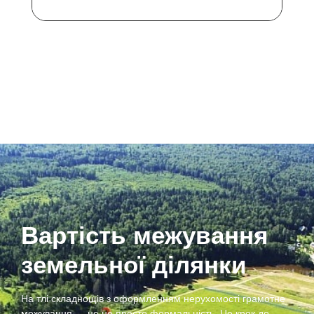
Вартість межування
земельної ділянки
На тлі складнощів з оформленням нерухомості грамотне
межування — це не просто формальність. Це крок до