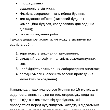
площа ділянки;
віддаленість від міста;
кількість свердловин та глибина буріння;
тип гаданого об’єкта (житловий будинок,
комерційна будівля, свердловина для води на
ділянці);
сезон проведення робіт.
Також є додаткові аспекти, які можуть вплинути на
вартість робіт:
терміновість виконання замовлення;
складний рельєф чи наявність важкодоступних
зон;
необхідність розширених лабораторних аналізах;
погодні умови (навесні та восени проведення
може бути ускладнене).
Наприклад, якщо планується буріння на 15 метрів для
водопостачання, то ціна на геологорозвідку води на
ділянці відрізнятиметься від досліджень, які
проводяться перед будівництвом котеджу з підвальним
поверхом. Важливо враховувати всі нюанси наперед,