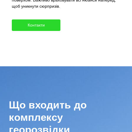
щоб уникнути сюрпризів.
Контакти
Що входить до
комплексу
георозвідки