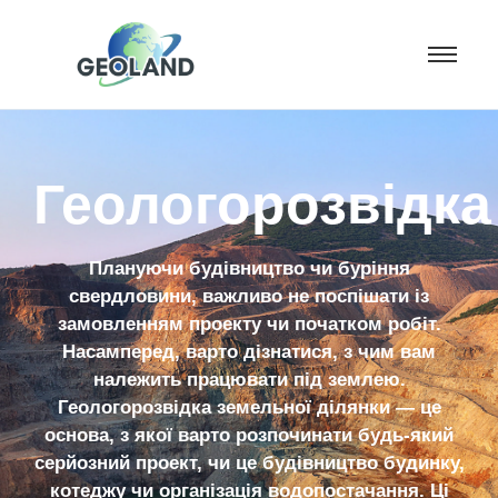
Геологорозвідка
Плануючи будівництво чи буріння
свердловини, важливо не поспішати із
замовленням проекту чи початком робіт.
Насамперед, варто дізнатися, з чим вам
належить працювати під землею.
Геологорозвідка земельної ділянки — це
основа, з якої варто розпочинати будь-який
серйозний проект, чи це будівництво будинку,
котеджу чи організація водопостачання. Ці