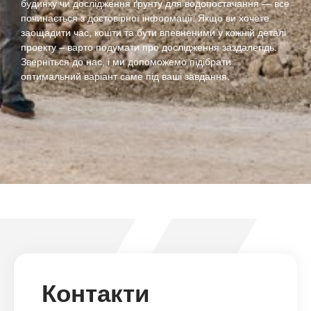
будинку чи дослідження ґрунту для водопостачання — все
починається з достовірної інформації. Якщо ви хочете
заощадити час, кошти та бути впевненими у кожній деталі
проекту – варто подумати про дослідження заздалегідь.
Зверніться до нас, і ми допоможемо підібрати
оптимальний варіант саме під ваші завдання.
Контакти