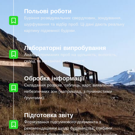
Польові роботи
Буріння розвідувальних свердловин, зондування,
шурфування та відбір проб. Ці дані дають реальну
картину підземної будови.
Лабораторні випробування
Аналіз отриманих проб на щільність, вологість,
склад та механічні властивості.
Обробка інформації
Складання розрізів, таблиць, карт, виявлення
небезпечних зон (наприклад, з пучинистими
ґрунтами).
Підготовка звіту
Формування підсумкового документа з
рекомендаціями щодо будівництва, глибини
закладення фундаменту та необхідних заходів.