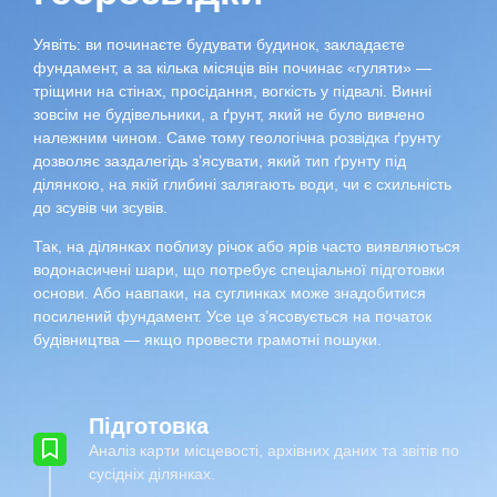
Уявіть: ви починаєте будувати будинок, закладаєте
фундамент, а за кілька місяців він починає «гуляти» —
тріщини на стінах, просідання, вогкість у підвалі. Винні
зовсім не будівельники, а ґрунт, який не було вивчено
належним чином. Саме тому геологічна розвідка ґрунту
дозволяє заздалегідь з’ясувати, який тип ґрунту під
ділянкою, на якій глибині залягають води, чи є схильність
до зсувів чи зсувів.
Так, на ділянках поблизу річок або ярів часто виявляються
водонасичені шари, що потребує спеціальної підготовки
основи. Або навпаки, на суглинках може знадобитися
посилений фундамент. Усе це з’ясовується на початок
будівництва — якщо провести грамотні пошуки.
Підготовка
Аналіз карти місцевості, архівних даних та звітів по
сусідніх ділянках.