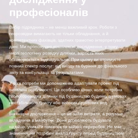
професіоналів
Вибір підрядника – не менш важливий крок. Роботи з
георозвідки вимагають не тільки обладнання, а й
компетентних фахівців, здатних грамотно інтерпретувати
дані. Ми пропонуємо комплексні дослідження, у тому
числі геологічну розвідку ділянки, вартість яких
обговорюється індивідуально. При цьому ви отримуєте
повний спектр послуг: від виїзду та буріння до фінального
звіту та консультації за результатами.
У разі потреби ми допоможемо адаптувати проект під
виявлені особливості. Це особливо цінно, коли потрібна
геологорозвідка ділянки під будівництво будинку в умовах
нестабільного ґрунту або високих ґрунтових вод.
Інженерні дослідження – це не зайві витрати, а розумне
вкладення в майбутнє. Вони дозволяють будувати
надійно, уникати помилок та зайвих переробок. Не має
значення, чи потрібен аналіз ґрунту перед будівництвом